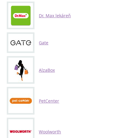
Dr. Max lekáreň
Gate
AlzaBox
PetCenter
Woolworth