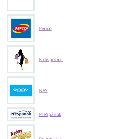
Pepco
K dispozícii
NAY
PreSpánok
Rebuy stars