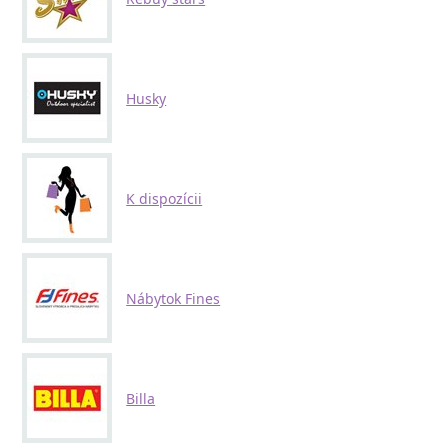
Husky
K dispozícii
Nábytok Fines
Billa