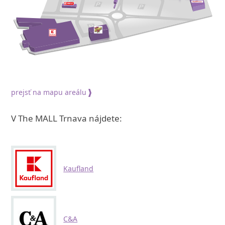
prejsť na mapu areálu
V The MALL Trnava nájdete:
Kaufland
C&A