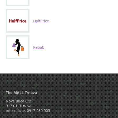
HalfPrice
Kebab
The MALL Trnava
Nová ulica 6/B
917 01 Trnava
informácie: 0917 639 505