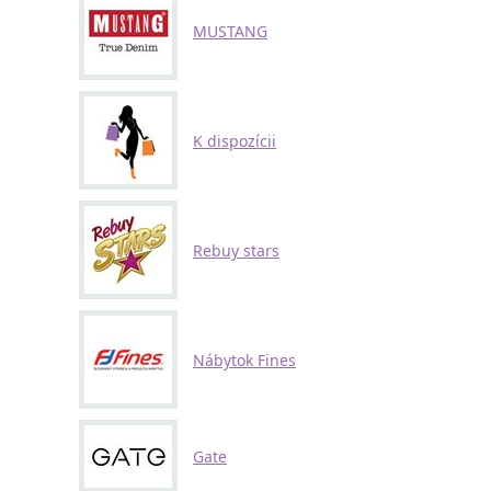
MUSTANG
K dispozícii
Rebuy stars
Nábytok Fines
Gate