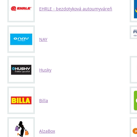
EHRLE - bezdotyková autoumyváreň
NAY
Husky
Billa
AlzaBox