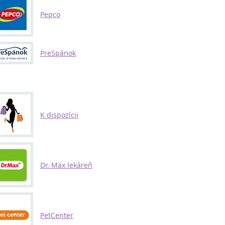
Pepco
PreSpánok
K dispozícii
Dr. Max lekáreň
PetCenter