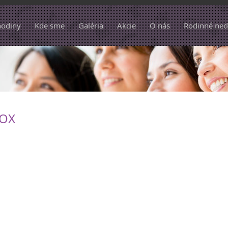
hodiny
Kde sme
Galéria
Akcie
O nás
Rodinné ned
OX