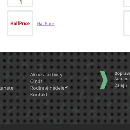
HalfPrice
Doprav
Akcie a aktivity
Autobus
O nás
Ďalej
tanete
Rodinné nedele
Kontakt