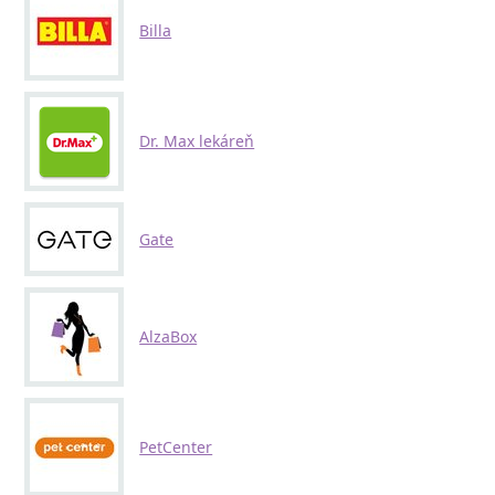
Billa
Dr. Max lekáreň
Gate
AlzaBox
PetCenter