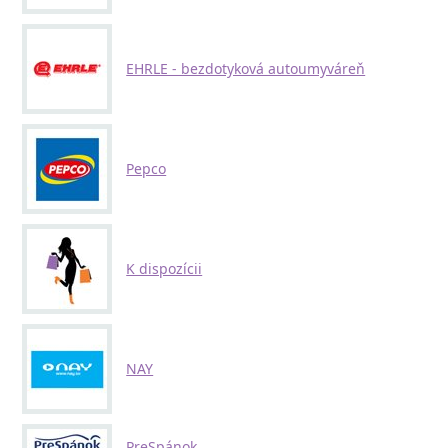
EHRLE - bezdotyková autoumyváreň
Pepco
K dispozícii
NAY
PreSpánok