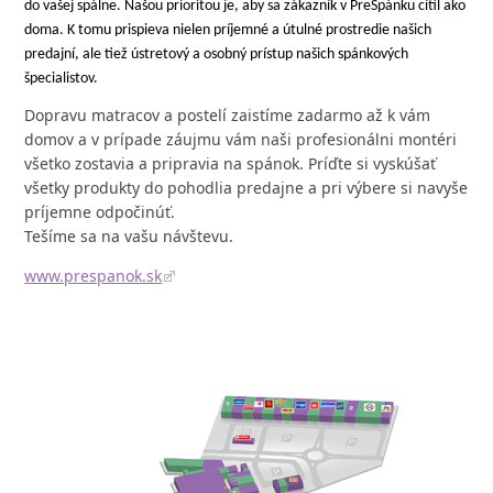
do vašej spálne. Našou prioritou je, aby sa zákazník v PreSpánku cítil ako
doma. K tomu prispieva nielen príjemné a útulné prostredie našich
predajní, ale tiež ústretový a osobný prístup našich spánkových
špecialistov.
Dopravu matracov a postelí zaistíme zadarmo až k vám
domov a v prípade záujmu vám naši profesionálni montéri
všetko zostavia a pripravia na spánok. Príďte si vyskúšať
všetky produkty do pohodlia predajne a pri výbere si navyše
príjemne odpočinúť.
Tešíme sa na vašu návštevu.
www.prespanok.sk