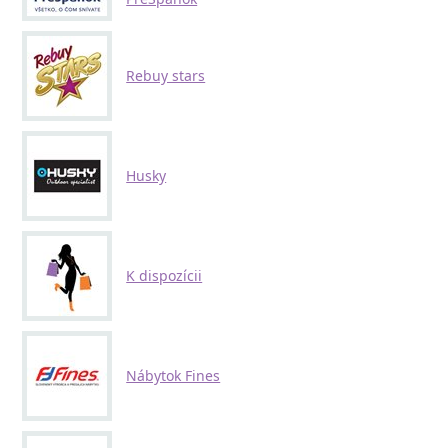
Rebuy stars
Husky
K dispozícii
Nábytok Fines