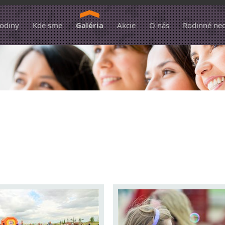
hodiny
Kde sme
Galéria
Akcie
O nás
Rodinné ne