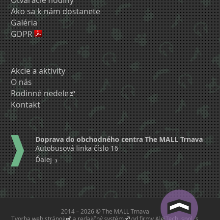
Ako sa k nám dostanete
Galéria
GDPR
Akcie a aktivity
O nás
Rodinné nedele
Kontakt
Doprava do obchodného centra The MALL Trnava
Autobusová linka číslo 16
Ďalej
2014 – 2026 © The MALL Trnava
Tvorba web stránok
a
redakčný systém
od firmy
AlejTech, spol. s