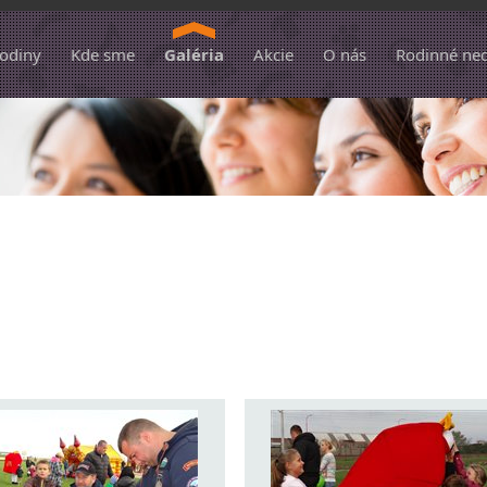
hodiny
Kde sme
Galéria
Akcie
O nás
Rodinné ne