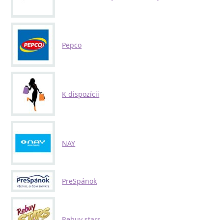
Pepco
K dispozícii
NAY
PreSpánok
Rebuy stars