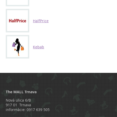
HalfPrice
Kebab
The MALL Trnava
Nová ulica 6/B
917 01 Trnava
informácie: 0917 639 505