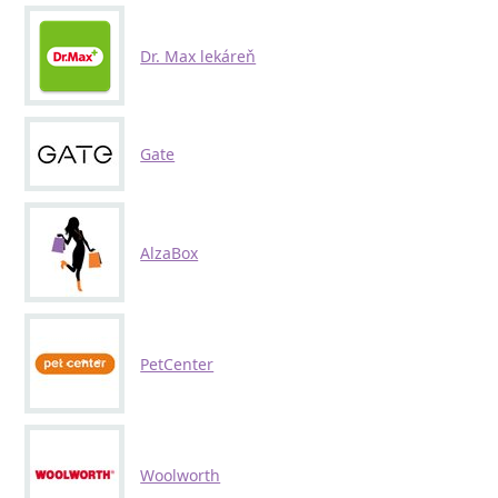
Dr. Max lekáreň
Gate
AlzaBox
PetCenter
Woolworth