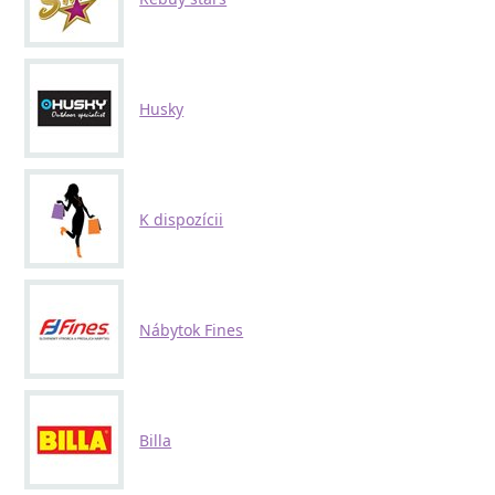
Husky
K dispozícii
Nábytok Fines
Billa