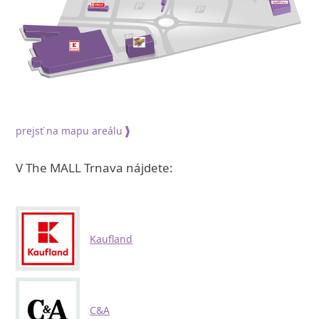
prejsť na mapu areálu
V The MALL Trnava nájdete:
Kaufland
C&A