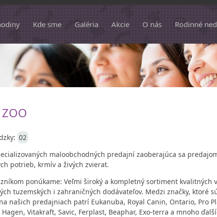
hodiny
Kde sme
Galéria
Akcie
O nás
Rodinné ned
 ZOO
ádzky:
02
pecializovaných maloobchodných predajní zaoberajúca sa predajo
ch potrieb, krmív a živých zvierat.
zníkom ponúkame: Veľmi široký a kompletný sortiment kvalitných 
ch tuzemských i zahraničných dodávateľov. Medzi značky, ktoré s
a našich predajniach patrí Eukanuba, Royal Canin, Ontario, Pro P
, Hagen, Vitakraft, Savic, Ferplast, Beaphar, Exo-terra a mnoho ďalší