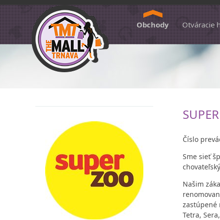
Obchody
Otváracie 
SUPER
Číslo prev
Sme sieť š
chovateľský
Našim záka
renomovaný
zastúpené n
Tetra, Sera