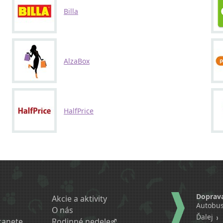
Billa
AlzaBox
HalfPrice
Doprav
Akcie a aktivity
Autobus
O nás
Ďalej
tanete
Rodinné nedele