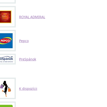
ROYAL ADMIRAL
Pepco
PreSpánok
K dispozícii