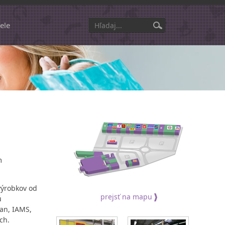
ele
m
výrobkov od
prejsť na mapu
ú
lan, IAMS,
ch.