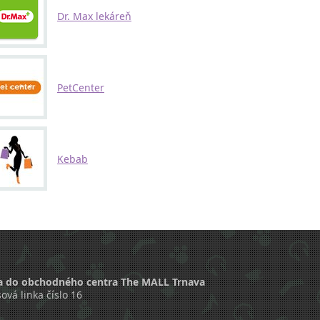
Dr. Max lekáreň
PetCenter
Kebab
a do obchodného centra The MALL Trnava
ová linka číslo 16