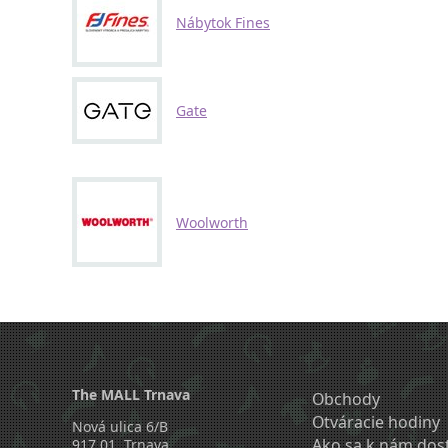
Nábytok Fines
Gate
Woolworth
The MALL Trnava
Obchody
Otváracie hodiny
Nová ulica 6/B
Ako sa k nám dos
917 01 Trnava