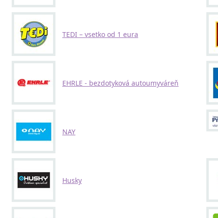
TEDI – vsetko od 1 eura
EHRLE - bezdotyková autoumyváreň
NAY
Husky