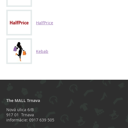
HalfPrice
Kebab
The MALL Trnava
Nová ulica 6/B
917 01 Trnava
informácie: 0917 639 505