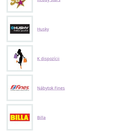
Husky
K dispozícii
Nábytok Fines
Billa