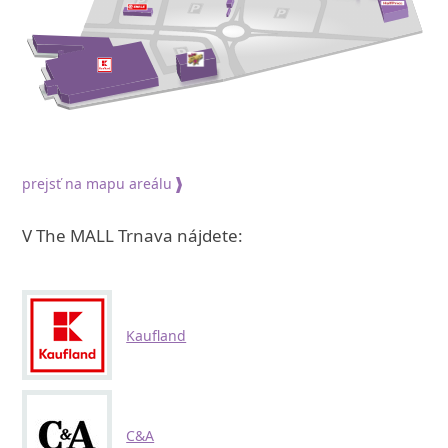
prejsť na mapu areálu
V The MALL Trnava nájdete:
Kaufland
C&A