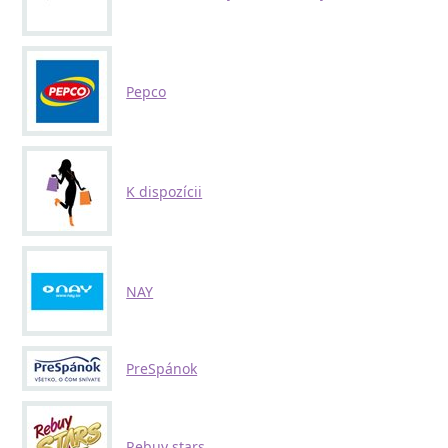
Pepco
K dispozícii
NAY
PreSpánok
Rebuy stars