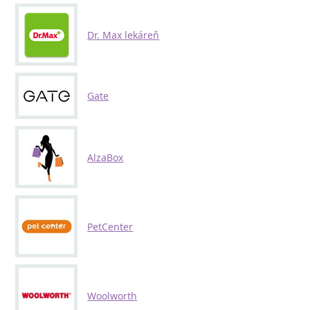
Dr. Max lekáreň
Gate
AlzaBox
PetCenter
Woolworth