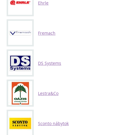
Ehrle
Fremach
DS Systems
Lestra&Co
Sconto nábytok