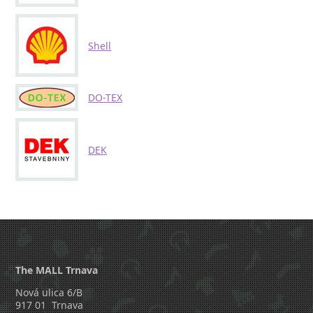
Shell
DO-TEX
DEK
The MALL Trnava
Nová ulica 6/B
917 01 Trnava