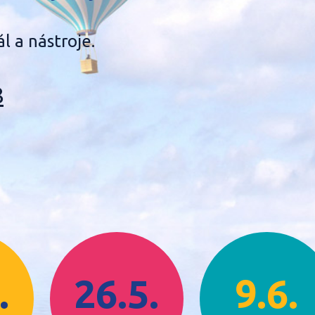
l a nástroje.
8
.
26.5.
9.6.