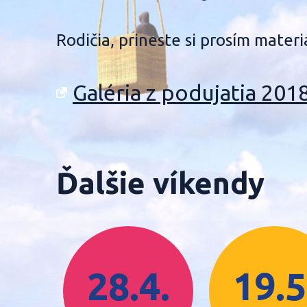
Rodičia, prineste si prosím materiá
Galéria z podujatia 201
Ďalšie víkendy
28.4.
19.5