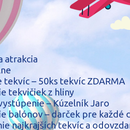
 atrakcia
lne
e tekvíc – 50ks tekvíc ZDARMA
 tekvičiek z hliny
vystúpenie – Kúzelník Jaro
e balónov – darček pre každé d
e najkrajších tekvíc a odovzda