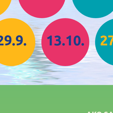
29.9.
13.10.
27