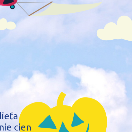
ieťa
nie cien