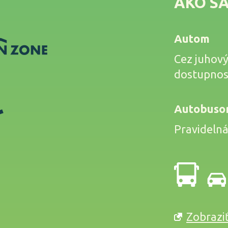
AKO S
Autom
Cez juhov
dostupnosť
Autobus
Pravidelná
Zobrazi