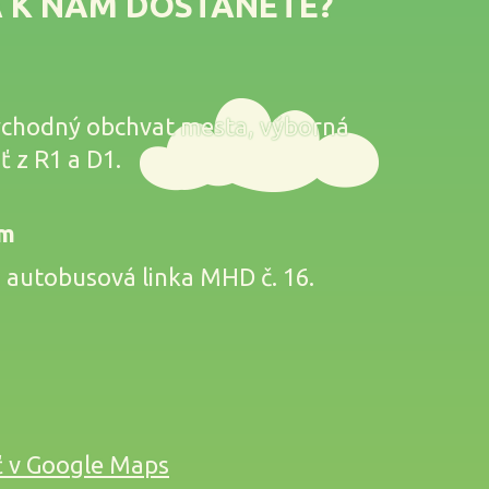
A K NÁM DOSTANETE?
ýchodný obchvat mesta, výborná
 z R1 a D1.
om
 autobusová linka MHD č. 16.
ť v Google Maps