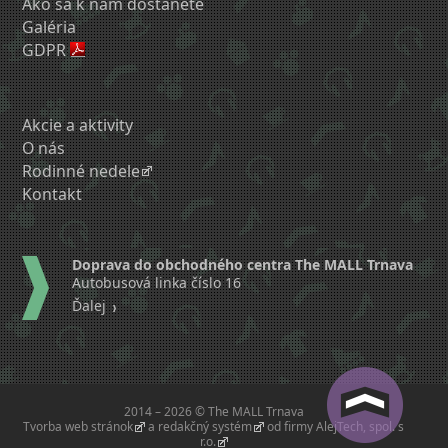
Ako sa k nám dostanete
Galéria
GDPR
Akcie a aktivity
O nás
Rodinné nedele
Kontakt
Doprava do obchodného centra The MALL Trnava
Autobusová linka číslo 16
Ďalej
2014 – 2026 © The MALL Trnava
Tvorba web stránok
a
redakčný systém
od firmy
AlejTech, spol. s
r.o.