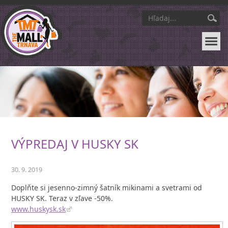
VÝPREDAJ V HUSKY SK
30. 9. 2019
Doplňte si jesenno-zimný šatník mikinami a svetrami od
HUSKY SK. Teraz v zľave -50%.
www.huskysk.sk