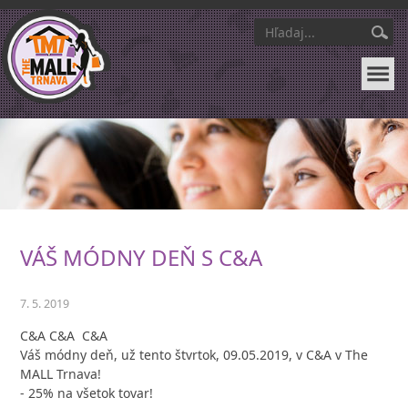
VÁŠ MÓDNY DEŇ S C&A
7. 5. 2019
C&A C&A C&A
Váš módny deň, už tento štvrtok, 09.05.2019, v C&A v The
MALL Trnava!
- 25% na všetok tovar!