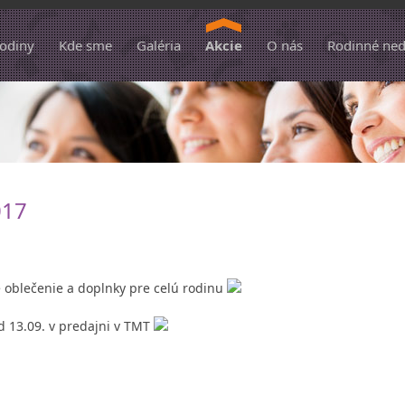
hodiny
Kde sme
Galéria
Akcie
O nás
Rodinné ned
017
ké oblečenie a doplnky pre celú rodinu
od 13.09. v predajni v TMT