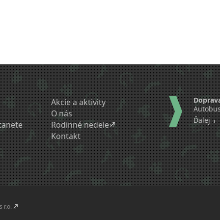
Doprav
Akcie a aktivity
Autobus
O nás
Ďalej
tanete
Rodinné nedele
Kontakt
 r.o.