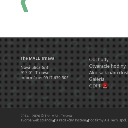
The MALL Trnava
Obchody
Otváracie hodiny
Nová ulica 6/B
Ako sa k nám dos
917 01 Trnava
informácie: 0917 639 505
Galéria
GDPR
2014 – 2026 © The MALL Trnava
Tvorba web stránok
a
redakčný systém
od firmy
AlejTech, spol. s